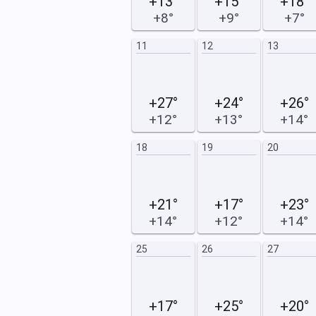
+13°
+15°
+18°
+8°
+9°
+7°
18
19
11
12
13
+27°
+24°
+26°
+12°
+13°
+14°
25
26
18
19
20
+21°
+17°
+23°
+14°
+12°
+14°
25
26
27
+17°
+25°
+20°