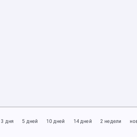
3 дня
5 дней
10 дней
14 дней
2 недели
но