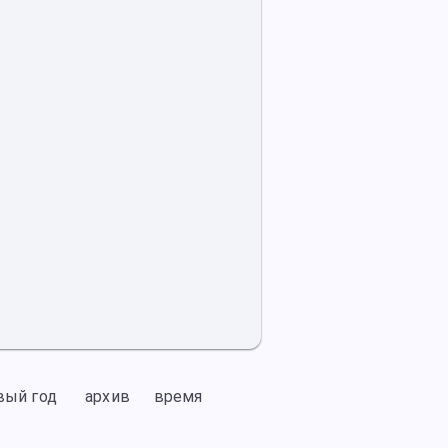
вый год
архив
время