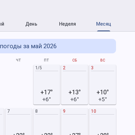
ый
День
Неделя
Месяц
погоды за май 2026
ЧТ
ПТ
СБ
ВС
П
1/5
2
3
1/6
+17°
+13°
+10°
+6°
+6°
+5°
7
8
9
10
8