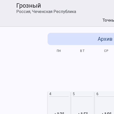
Грозный
Россия, Чеченская Республика
Точн
Архив 
СБ
ВС
ПН
ВТ
СР
4
5
11
12
4
5
6