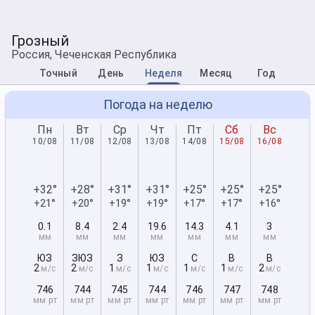
Грозный
Россия, Чеченская Республика
Точный
День
Неделя
Месяц
Год
Погода на неделю
Пн
Вт
Ср
Чт
Пт
Сб
Вс
10/08
11/08
12/08
13/08
14/08
15/08
16/08
+32°
+28°
+31°
+31°
+25°
+25°
+25°
+21°
+20°
+19°
+19°
+17°
+17°
+16°
0.1
8.4
2.4
19.6
14.3
4.1
3
мм
мм
мм
мм
мм
мм
мм
ЮЗ
ЗЮЗ
З
ЮЗ
С
В
В
2
2
1
1
1
1
2
м/с
м/с
м/с
м/с
м/с
м/с
м/с
746
744
745
744
746
747
748
мм рт
мм рт
мм рт
мм рт
мм рт
мм рт
мм рт