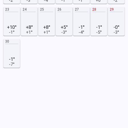
-2°
-3°
-4°
-1°
-1°
+0°
-2°
23
24
25
26
27
28
29
+10°
+8°
+8°
+5°
-1°
-1°
-0°
-1°
+1°
+1°
-3°
-4°
-5°
-3°
30
-1°
-7°