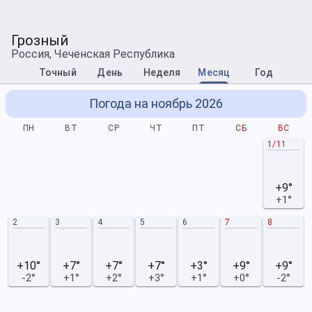
Грозный
Россия, Чеченская Республика
Точный
День
Неделя
Месяц
Год
Погода на ноябрь 2026
ПН
ВТ
СР
ЧТ
ПТ
СБ
ВС
1/11
+9°
+1°
2
3
4
5
6
7
8
+10°
+7°
+7°
+7°
+3°
+9°
+9°
-2°
+1°
+2°
+3°
+1°
+0°
-2°