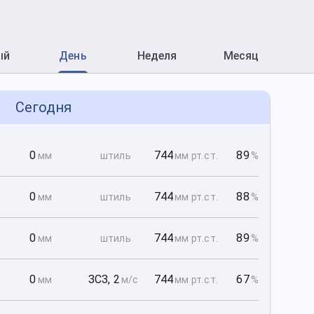
ый
День
Неделя
Месяц
Сегодня
0
0
744
89
мм
штиль
мм рт
.ст.
%
0
0
744
88
мм
штиль
мм рт
.ст.
%
0
0
744
89
мм
штиль
мм рт
.ст.
%
0
0
ЗСЗ
,
2
744
67
мм
м/с
мм рт
.ст.
%