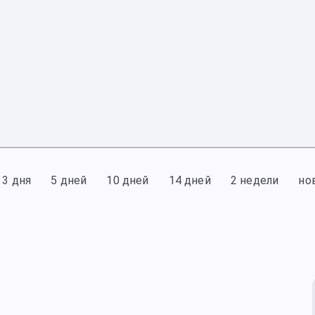
3 дня
5 дней
10 дней
14 дней
2 недели
но