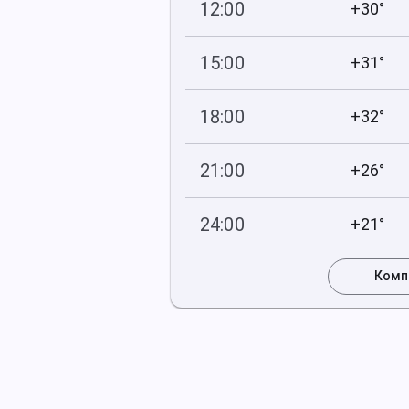
12:00
+30°
744
53
мм рт
.ст.
%
15:00
+31°
743
47
мм рт
.ст.
%
18:00
+32°
743
54
мм рт
.ст.
%
21:00
+26°
744
71
мм рт
.ст.
%
24:00
+21°
744
89
мм рт
.ст.
%
Комп