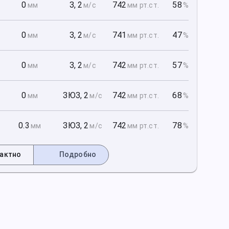
1
0
З
,
2
742
58
мм
м/с
мм рт
.ст.
%
1
0
З
,
2
741
47
мм
м/с
мм рт
.ст.
%
1
0
З
,
2
742
57
мм
м/с
мм рт
.ст.
%
2
0
ЗЮЗ
,
2
742
68
мм
м/с
мм рт
.ст.
%
2
0.3
ЗЮЗ
,
2
742
78
мм
м/с
мм рт
.ст.
%
актно
Подробно