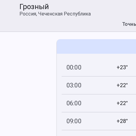
Грозный
Россия, Чеченская Республика
Точн
00:00
+23°
746
89
мм рт
.ст.
%
03:00
+22°
745
96
мм рт
.ст.
%
06:00
+22°
745
98
мм рт
.ст.
%
09:00
+28°
745
73
мм рт
.ст.
%