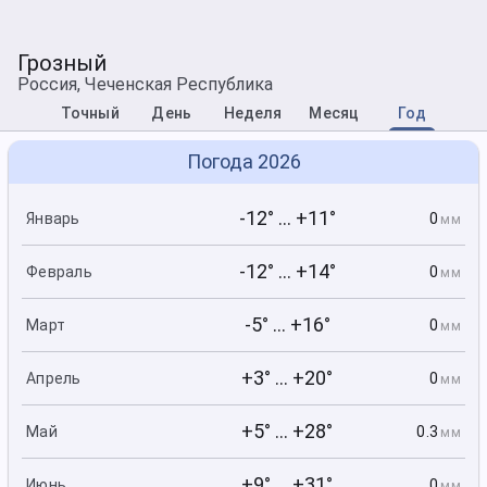
Грозный
Россия, Чеченская Республика
Точный
День
Неделя
Месяц
Год
Погода 2026
-12° ... +11°
0
Январь
мм
-12° ... +14°
0
Февраль
мм
-5° ... +16°
0
Март
мм
+3° ... +20°
0
Апрель
мм
+5° ... +28°
0.3
Май
мм
+9° ... +31°
0
Июнь
мм