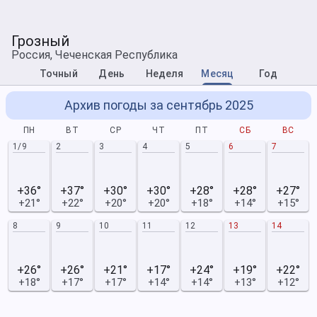
Грозный
Россия, Чеченская Республика
Точный
День
Неделя
Месяц
Год
Архив погоды за сентябрь 2025
ПН
ВТ
СР
ЧТ
ПТ
СБ
ВС
1/9
2
3
4
5
6
7
+36°
+37°
+30°
+30°
+28°
+28°
+27°
+21°
+22°
+20°
+20°
+18°
+14°
+15°
8
9
10
11
12
13
14
+26°
+26°
+21°
+17°
+24°
+19°
+22°
+18°
+17°
+17°
+14°
+14°
+13°
+12°