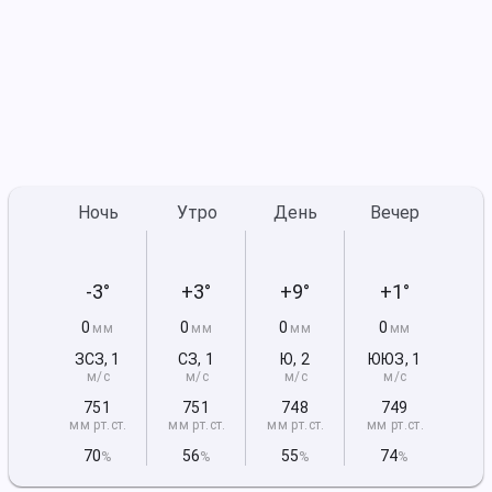
Ночь
Утро
День
Вечер
-3°
+3°
+9°
+1°
0
0
0
0
мм
мм
мм
мм
ЗСЗ
,
1
СЗ
,
1
Ю
,
2
ЮЮЗ
,
1
м/с
м/с
м/с
м/с
751
751
748
749
мм рт
.ст.
мм рт
.ст.
мм рт
.ст.
мм рт
.ст.
70
56
55
74
%
%
%
%