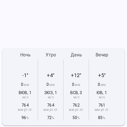
Ночь
Утро
День
Вечер
-1°
+4°
+12°
+5°
0
0
0
0
мм
мм
мм
мм
ВЮВ
,
1
ЗЮЗ
,
1
ВСВ
,
3
ЮВ
,
1
м/с
м/с
м/с
м/с
764
764
762
761
мм рт
.ст.
мм рт
.ст.
мм рт
.ст.
мм рт
.ст.
96
72
50
85
%
%
%
%