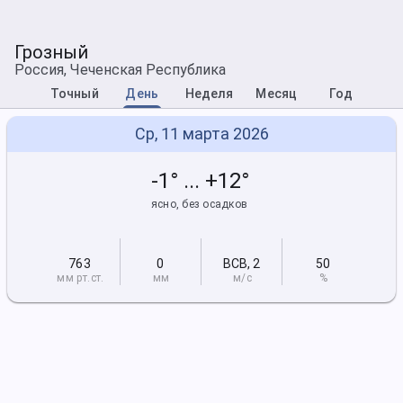
Грозный
Россия, Чеченская Республика
Точный
День
Неделя
Месяц
Год
Ср, 11 марта 2026
-1° ... +12°
ясно, без осадков
763
0
ВСВ
,
2
50
мм рт
.ст.
мм
м/с
%