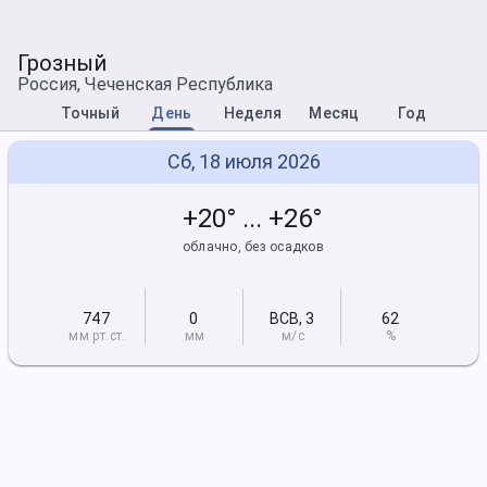
Грозный
Россия, Чеченская Республика
Точный
День
Неделя
Месяц
Год
Сб, 18 июля 2026
+20° ... +26°
облачно, без осадков
747
0
ВСВ
,
3
62
мм рт
.ст.
мм
м/с
%