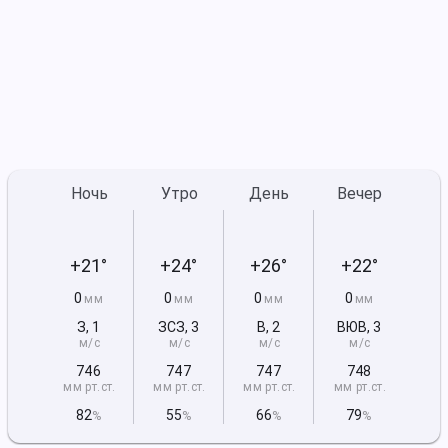
Ночь
Утро
День
Вечер
+21°
+24°
+26°
+22°
0
0
0
0
мм
мм
мм
мм
З
,
1
ЗСЗ
,
3
В
,
2
ВЮВ
,
3
м/с
м/с
м/с
м/с
746
747
747
748
мм рт
.ст.
мм рт
.ст.
мм рт
.ст.
мм рт
.ст.
82
55
66
79
%
%
%
%