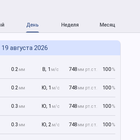
ый
День
Неделя
Месяц
, 19 августа 2026
0
0.2
В
,
1
748
100
мм
м/с
мм рт
.ст.
%
0
0.2
Ю
,
1
748
100
мм
м/с
мм рт
.ст.
%
0
0.3
Ю
,
1
748
100
мм
м/с
мм рт
.ст.
%
0
0.3
Ю
,
2
748
100
мм
м/с
мм рт
.ст.
%