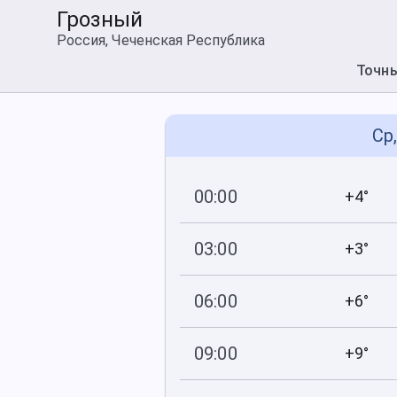
Грозный
Россия, Чеченская Республика
Точн
Ср
00:00
+4°
748
100
мм рт
.ст.
%
03:00
+3°
748
100
мм рт
.ст.
%
06:00
+6°
748
100
мм рт
.ст.
%
09:00
+9°
748
100
мм рт
.ст.
%