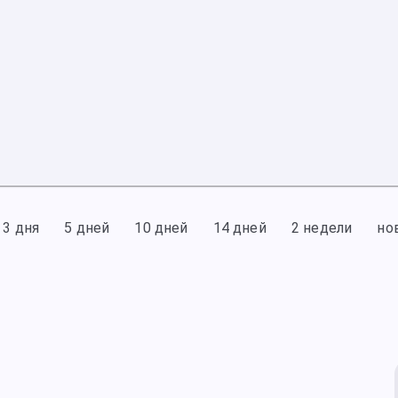
3 дня
5 дней
10 дней
14 дней
2 недели
но