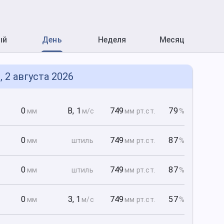
ый
День
Неделя
Месяц
, 2 августа 2026
0
0
В
,
1
749
79
мм
м/с
мм рт
.ст.
%
0
0
749
87
мм
штиль
мм рт
.ст.
%
0
0
749
87
мм
штиль
мм рт
.ст.
%
0
0
З
,
1
749
57
мм
м/с
мм рт
.ст.
%