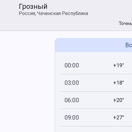
Грозный
Россия, Чеченская Республика
Точн
Вс
00:00
+19°
749
89
мм рт
.ст.
%
03:00
+18°
749
90
мм рт
.ст.
%
06:00
+20°
749
87
мм рт
.ст.
%
09:00
+27°
749
69
мм рт
.ст.
%