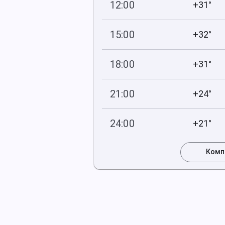
12:00
+31°
749
44
мм рт
.ст.
%
15:00
+32°
748
55
мм рт
.ст.
%
18:00
+31°
748
43
мм рт
.ст.
%
21:00
+24°
749
57
мм рт
.ст.
%
24:00
+21°
749
79
мм рт
.ст.
%
Комп