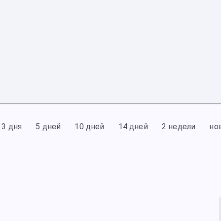
3 дня
5 дней
10 дней
14 дней
2 недели
но