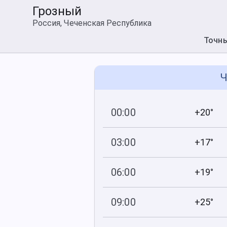
Грозный
Россия, Чеченская Республика
Точн
Ч
00:00
+20°
748
86
мм рт
.ст.
%
03:00
+17°
748
88
мм рт
.ст.
%
06:00
+19°
749
85
мм рт
.ст.
%
09:00
+25°
749
66
мм рт
.ст.
%