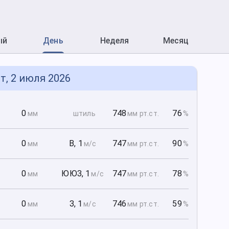
ый
День
Неделя
Месяц
т, 2 июля 2026
0
0
748
76
мм
штиль
мм рт
.ст.
%
0
0
В
,
1
747
90
мм
м/с
мм рт
.ст.
%
0
0
ЮЮЗ
,
1
747
78
мм
м/с
мм рт
.ст.
%
0
0
З
,
1
746
59
мм
м/с
мм рт
.ст.
%