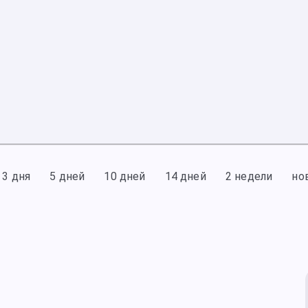
3 дня
5 дней
10 дней
14 дней
2 недели
но