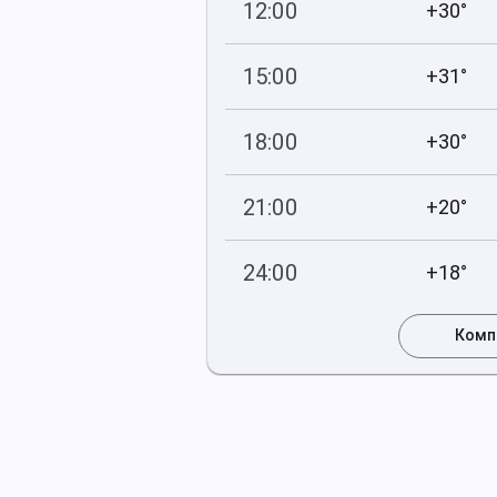
12:00
+30°
748
42
мм рт
.ст.
%
15:00
+31°
747
45
мм рт
.ст.
%
18:00
+30°
747
39
мм рт
.ст.
%
21:00
+20°
748
72
мм рт
.ст.
%
24:00
+18°
748
76
мм рт
.ст.
%
Комп