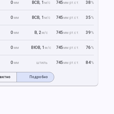
1
0
ВСВ
,
1
745
38
мм
м/с
мм рт
.ст.
%
1
0
ВСВ
,
1
745
35
мм
м/с
мм рт
.ст.
%
1
0
В
,
2
745
39
мм
м/с
мм рт
.ст.
%
2
0
ВЮВ
,
1
745
76
мм
м/с
мм рт
.ст.
%
2
0
745
84
мм
штиль
мм рт
.ст.
%
актно
Подробно