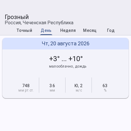
Грозный
Россия, Чеченская Республика
Точный
День
Неделя
Месяц
Год
Чт, 20 августа 2026
+3° ... +10°
малооблачно, дождь
748
3.6
Ю
,
2
63
мм рт
.ст.
мм
м/с
%