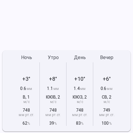
Ночь
Утро
День
Вечер
+3°
+8°
+10°
+6°
0.6
1.1
1.4
0.6
мм
мм
мм
мм
В
,
1
ЮЮВ
,
2
ЮЮЗ
,
2
СВ
,
2
м/с
м/с
м/с
м/с
748
748
748
749
мм рт
.ст.
мм рт
.ст.
мм рт
.ст.
мм рт
.ст.
62
39
83
100
%
%
%
%