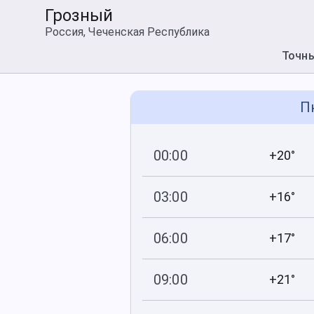
Грозный
Россия, Чеченская Республика
Точн
П
00:00
+20°
752
84
мм рт
.ст.
%
03:00
+16°
752
91
мм рт
.ст.
%
06:00
+17°
752
89
мм рт
.ст.
%
09:00
+21°
751
72
мм рт
.ст.
%