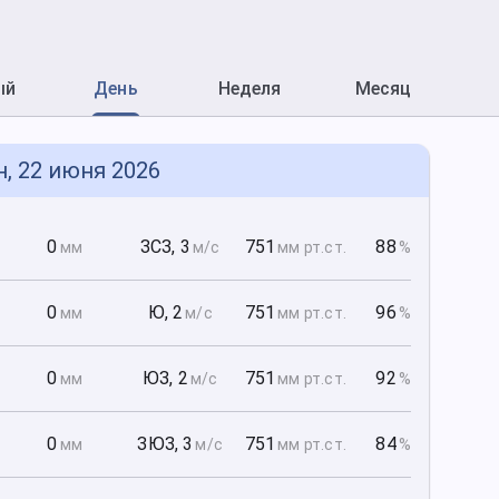
ый
День
Неделя
Месяц
н, 22 июня 2026
0
0
ЗСЗ
,
3
751
88
мм
м/с
мм рт
.ст.
%
0
0
Ю
,
2
751
96
мм
м/с
мм рт
.ст.
%
0
0
ЮЗ
,
2
751
92
мм
м/с
мм рт
.ст.
%
0
0
ЗЮЗ
,
3
751
84
мм
м/с
мм рт
.ст.
%