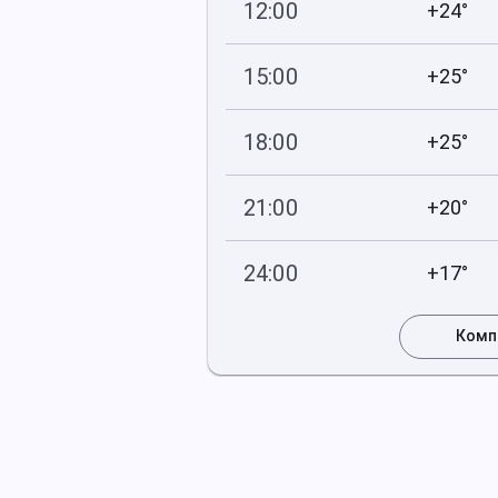
12:00
+24°
751
62
мм рт
.ст.
%
15:00
+25°
750
56
мм рт
.ст.
%
18:00
+25°
750
69
мм рт
.ст.
%
21:00
+20°
750
77
мм рт
.ст.
%
24:00
+17°
751
88
мм рт
.ст.
%
Комп