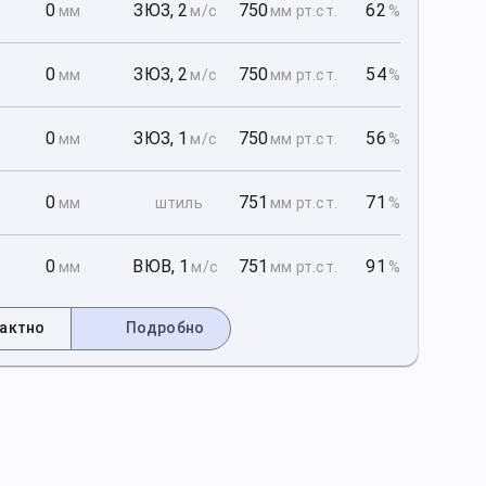
1
0
ЗЮЗ
,
2
750
62
мм
м/с
мм рт
.ст.
%
1
0
ЗЮЗ
,
2
750
54
мм
м/с
мм рт
.ст.
%
1
0
ЗЮЗ
,
1
750
56
мм
м/с
мм рт
.ст.
%
2
0
751
71
мм
штиль
мм рт
.ст.
%
2
0
ВЮВ
,
1
751
91
мм
м/с
мм рт
.ст.
%
актно
Подробно