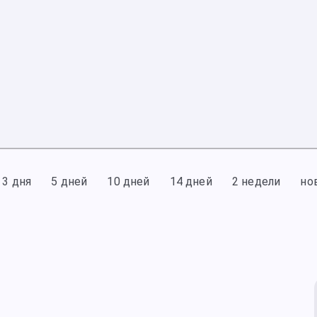
3 дня
5 дней
10 дней
14 дней
2 недели
но