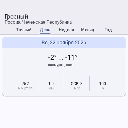
Грозный
Россия, Чеченская Республика
Точный
День
Неделя
Месяц
Год
Вс, 22 ноября 2026
-2° ... -11°
пасмурно, снег
752
1.9
ССВ
,
3
100
мм рт
.ст.
мм
м/с
%