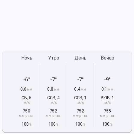
Ночь
Утро
День
Вечер
-6°
-7°
-7°
-9°
0.6
0.8
0.4
0.1
мм
мм
мм
мм
СВ
,
5
ССВ
,
4
ССВ
,
1
ВЮВ
,
1
м/с
м/с
м/с
м/с
750
752
752
755
мм рт
.ст.
мм рт
.ст.
мм рт
.ст.
мм рт
.ст.
100
100
100
100
%
%
%
%