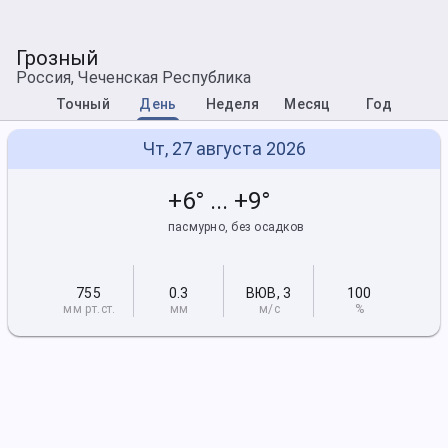
Грозный
Россия, Чеченская Республика
Точный
День
Неделя
Месяц
Год
Чт, 27 августа 2026
+6° ... +9°
пасмурно, без осадков
755
0.3
ВЮВ
,
3
100
мм рт
.ст.
мм
м/с
%