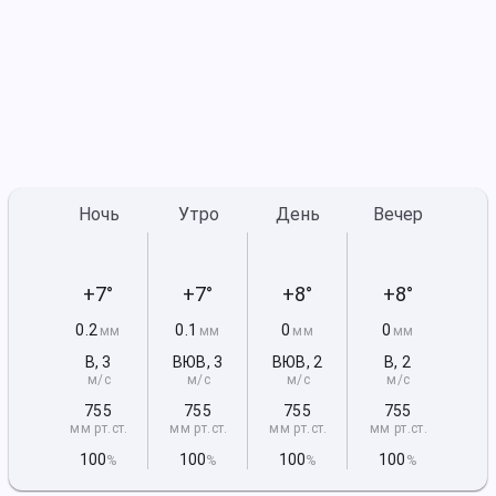
Ночь
Утро
День
Вечер
+7°
+7°
+8°
+8°
0.2
0.1
0
0
мм
мм
мм
мм
В
,
3
ВЮВ
,
3
ВЮВ
,
2
В
,
2
м/с
м/с
м/с
м/с
755
755
755
755
мм рт
.ст.
мм рт
.ст.
мм рт
.ст.
мм рт
.ст.
100
100
100
100
%
%
%
%