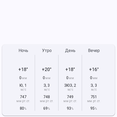
Ночь
Утро
День
Вечер
+18°
+20°
+18°
+16°
0
0
0
0
мм
мм
мм
мм
Ю
,
1
З
,
3
ЗЮЗ
,
2
З
,
3
м/с
м/с
м/с
м/с
747
748
749
751
мм рт
.ст.
мм рт
.ст.
мм рт
.ст.
мм рт
.ст.
80
69
93
95
%
%
%
%