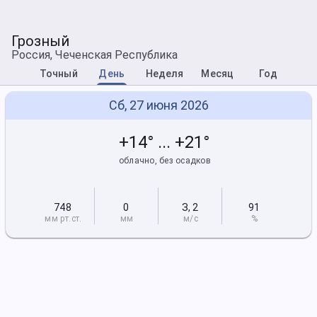
Грозный
Россия, Чеченская Республика
Точный
День
Неделя
Месяц
Год
Сб, 27 июня 2026
+14° ... +21°
облачно, без осадков
748
0
З
,
2
91
мм рт
.ст.
мм
м/с
%