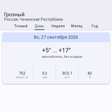
Грозный
Россия, Чеченская Республика
Точный
День
Неделя
Месяц
Год
Вс, 27 сентября 2026
+5° ... +17°
малооблачно, без осадков
752
0.2
ЗСЗ
,
1
82
мм рт
.ст.
мм
м/с
%